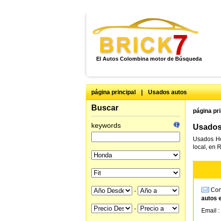
El Autos Colombina motor de Búsqueda
página principal
|
Usados autos
Buscar
página pri
keywords
Usados 
Usados Ho
local, en 
Cons
-
autos 
-
Email :