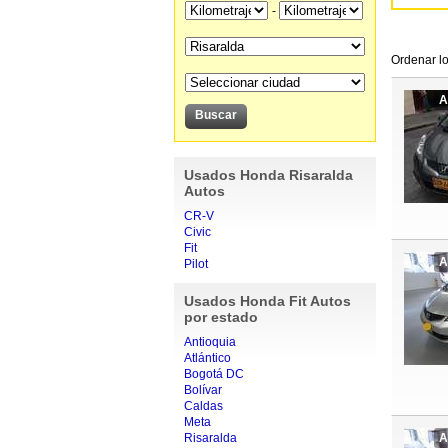
-
Ordenar lo
A
Usados Honda Risaralda
Autos
CR-V
Civic
Fit
A
Pilot
Usados Honda Fit Autos
por estado
Antioquia
Atlántico
Bogotá DC
Bolívar
Caldas
Meta
Risaralda
A