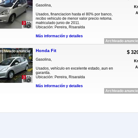
Gasolina,
Km
A
Usados, financiacion hasta el 80% por banco,
recibo vehiculo de menor valor precio retoma.
matriculado junio de 2011.
3
Ubicación: Pereira, Risaralda
Más información y detalles
Archivado anuncio
Honda Fit
rchivado anuncio
$ 32
Gasolina,
Km
A
Usados, vehículo en excelente estado, aun en
garantía.
Ubicación: Pereira, Risaralda
3
Más información y detalles
Archivado anuncio