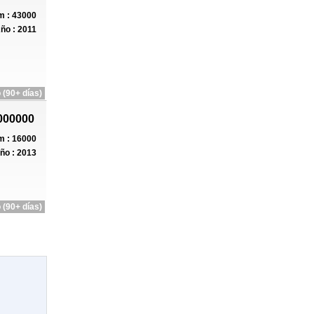
 : 43000
ño : 2011
 (90+ días)
000000
 : 16000
ño : 2013
 (90+ días)