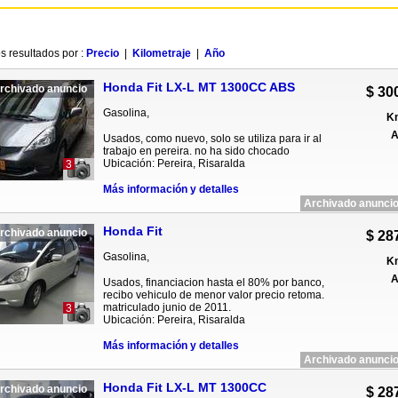
s resultados por :
Precio
|
Kilometraje
|
Año
Honda Fit LX-L MT 1300CC ABS
rchivado anuncio
$ 30
Gasolina,
Km
A
Usados, como nuevo, solo se utiliza para ir al
trabajo en pereira. no ha sido chocado
Ubicación: Pereira, Risaralda
3
Más información y detalles
Archivado anuncio
Honda Fit
rchivado anuncio
$ 28
Gasolina,
Km
A
Usados, financiacion hasta el 80% por banco,
recibo vehiculo de menor valor precio retoma.
matriculado junio de 2011.
3
Ubicación: Pereira, Risaralda
Más información y detalles
Archivado anuncio
Honda Fit LX-L MT 1300CC
rchivado anuncio
$ 28