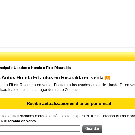
ncipal
»
Usados
»
Honda
»
Fit
»
Risaralda
Autos Honda Fit autos en Risaralda en venta
nda Fit en Risaralda en venta. Encuentra los usados autos de Honda Fit en ven
Risaralda o en cualquier lugar dentro de Colombia
Recibe actualizaciones diarias por e-mail
iga actualizaciones correo electrónico diarias para el último
Usados Autos Hond
en Risaralda en venta