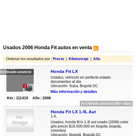
Usados 2006 Honda Fit autos en venta
Ordenar los resultados por :
Precio
|
Kilometraje
|
Año
Honda Fit LX
Archivado anuncio
Usados, vehículo en perfecto estado
documentos al día
Ubicación: Suba, Bogotá DC
3
Más información y detalles
Km : 111410
Año : 2006
Archivado anuncio (90+ días)
Honda Fit LX 1.4L Aut
1.4,
Usados, honda fit lx 1.4l aut usado (2006) color
gris precio $16.000.000 en bogota, bogota,
colombia
Ubicación: Bogotá, Bogotá DC