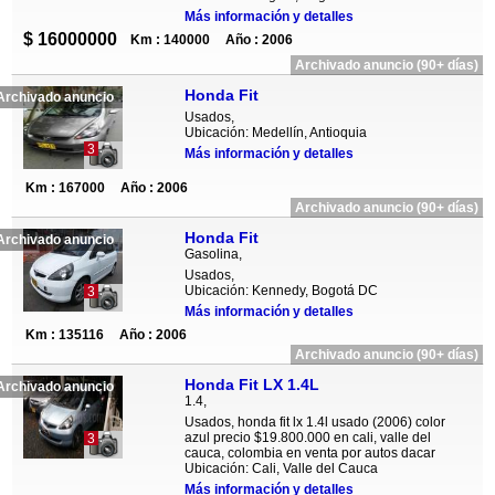
Más información y detalles
$ 16000000
Km : 140000
Año : 2006
Archivado anuncio (90+ días)
Honda Fit
Archivado anuncio
Usados,
Ubicación: Medellín, Antioquia
3
Más información y detalles
Km : 167000
Año : 2006
Archivado anuncio (90+ días)
Honda Fit
Archivado anuncio
Gasolina,
Usados,
Ubicación: Kennedy, Bogotá DC
3
Más información y detalles
Km : 135116
Año : 2006
Archivado anuncio (90+ días)
Honda Fit LX 1.4L
Archivado anuncio
1.4,
Usados, honda fit lx 1.4l usado (2006) color
azul precio $19.800.000 en cali, valle del
3
cauca, colombia en venta por autos dacar
Ubicación: Cali, Valle del Cauca
Más información y detalles