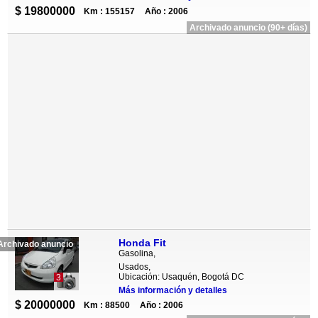
$ 19800000
Km : 155157
Año : 2006
Archivado anuncio (90+ días)
Honda Fit
Archivado anuncio
Gasolina,
Usados,
Ubicación: Usaquén, Bogotá DC
3
Más información y detalles
$ 20000000
Km : 88500
Año : 2006