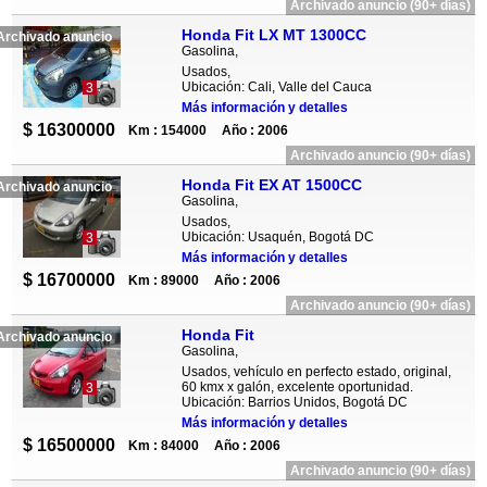
Archivado anuncio (90+ días)
Honda Fit LX MT 1300CC
Archivado anuncio
Gasolina,
Usados,
Ubicación: Cali, Valle del Cauca
3
Más información y detalles
$ 16300000
Km : 154000
Año : 2006
Archivado anuncio (90+ días)
Honda Fit EX AT 1500CC
Archivado anuncio
Gasolina,
Usados,
Ubicación: Usaquén, Bogotá DC
3
Más información y detalles
$ 16700000
Km : 89000
Año : 2006
Archivado anuncio (90+ días)
Honda Fit
Archivado anuncio
Gasolina,
Usados, vehículo en perfecto estado, original,
60 kmx x galón, excelente oportunidad.
3
Ubicación: Barrios Unidos, Bogotá DC
Más información y detalles
$ 16500000
Km : 84000
Año : 2006
Archivado anuncio (90+ días)