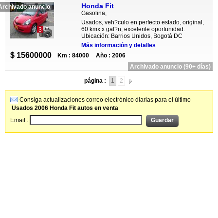
Honda Fit
Archivado anuncio
Gasolina,
Usados, veh?culo en perfecto estado, original,
60 kmx x gal?n, excelente oportunidad.
3
Ubicación: Barrios Unidos, Bogotá DC
Más información y detalles
$ 15600000
Km : 84000
Año : 2006
Archivado anuncio (90+ días)
página :
1
2
Consiga actualizaciones correo electrónico diarias para el último
Usados 2006 Honda Fit autos en venta
Email :