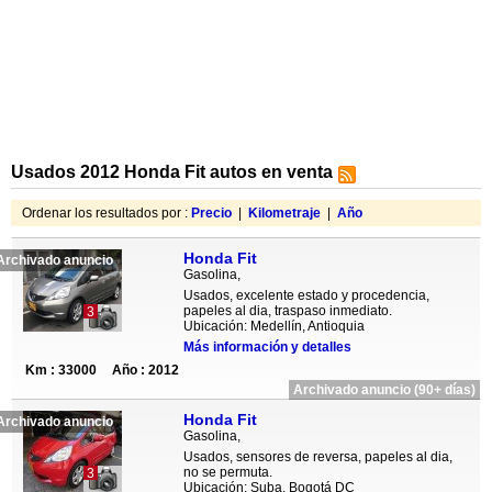
Usados 2012 Honda Fit autos en venta
Ordenar los resultados por :
Precio
|
Kilometraje
|
Año
Honda Fit
Archivado anuncio
Gasolina,
Usados, excelente estado y procedencia,
papeles al dia, traspaso inmediato.
3
Ubicación: Medellín, Antioquia
Más información y detalles
Km : 33000
Año : 2012
Archivado anuncio (90+ días)
Honda Fit
Archivado anuncio
Gasolina,
Usados, sensores de reversa, papeles al dia,
no se permuta.
3
Ubicación: Suba, Bogotá DC