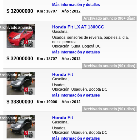
Más información y detalles
$ 32000000
Km : 18707
Año : 2012
Archivado anuncio (90+ días)
Honda Fit LX AT 1300CC
Archivado anuncio
Gasolina,
Usados, sensores de reversa, papeles al dia,
no se permuta.
3
Ubicación: Suba, Bogotá DC
Más información y detalles
$ 32000000
Km : 18707
Año : 2012
Archivado anuncio (90+ días)
Honda Fit
Archivado anuncio
Gasolina,
Usados,
Ubicación: Usaquén, Bogotá DC
3
Más información y detalles
$ 33800000
Km : 19000
Año : 2012
Archivado anuncio (90+ días)
Honda Fit
Archivado anuncio
Gasolina,
Usados,
Ubicación: Usaquén, Bogotá DC
3
Más información y detalles