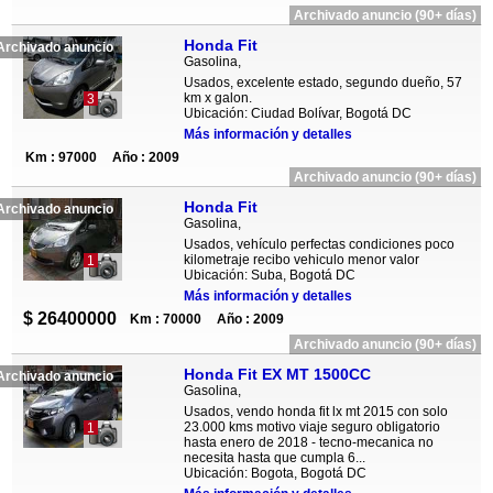
Archivado anuncio (90+ días)
Honda Fit
Archivado anuncio
Gasolina,
Usados, excelente estado, segundo dueño, 57
km x galon.
3
Ubicación: Ciudad Bolívar, Bogotá DC
Más información y detalles
Km : 97000
Año : 2009
Archivado anuncio (90+ días)
Honda Fit
Archivado anuncio
Gasolina,
Usados, vehículo perfectas condiciones poco
kilometraje recibo vehiculo menor valor
1
Ubicación: Suba, Bogotá DC
Más información y detalles
$ 26400000
Km : 70000
Año : 2009
Archivado anuncio (90+ días)
Honda Fit EX MT 1500CC
Archivado anuncio
Gasolina,
Usados, vendo honda fit lx mt 2015 con solo
23.000 kms motivo viaje seguro obligatorio
1
hasta enero de 2018 - tecno-mecanica no
necesita hasta que cumpla 6...
Ubicación: Bogota, Bogotá DC