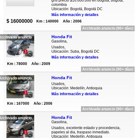
gris precio $16.000.000 en bogota, bogota,
colombia
Ubicación: Bogotá, Bogotá DC
Más información y detalles
$ 16000000
Km : 140000
Año : 2006
Archivado anuncio (90+ días)
Honda Fit
Archivado anuncio
Gasolina,
Usados,
Ubicación: Suba, Bogotá DC
3
Más información y detalles
Km : 78000
Año : 2009
Archivado anuncio (90+ días)
Honda Fit
Archivado anuncio
Usados,
Ubicación: Medellín, Antioquia
3
Más información y detalles
Km : 167000
Año : 2006
Archivado anuncio (90+ días)
Honda Fit
Archivado anuncio
Gasolina,
Usados, excelente estado y procedencia,
papeles al dia, traspaso inmediato.
3
Ubicación: Medellín, Antioquia