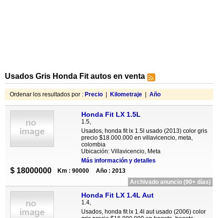
Usados Gris Honda Fit autos en venta
Ordenar los resultados por :
Precio
|
Kilometraje
|
Año
Honda Fit LX 1.5L
1.5,
Usados, honda fit lx 1.5l usado (2013) color gris
precio $18.000.000 en villavicencio, meta,
colombia
Ubicación: Villavicencio, Meta
Más información y detalles
$ 18000000
Km : 90000
Año : 2013
Archivado anuncio (90+ días)
Honda Fit LX 1.4L Aut
1.4,
Usados, honda fit lx 1.4l aut usado (2006) color