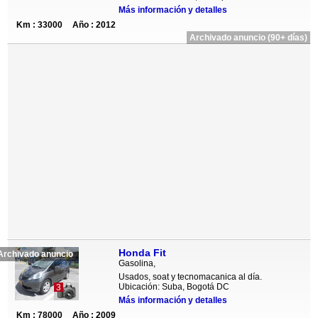
Más información y detalles
Km : 33000
Año : 2012
Archivado anuncio (90+ días)
Honda Fit
Archivado anuncio
Gasolina,
Usados, soat y tecnomacanica al día.
Ubicación: Suba, Bogotá DC
3
Más información y detalles
Km : 78000
Año : 2009