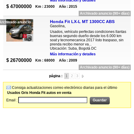
Más información y detalles
$ 47000000
Km : 23000
Año : 2015
Archivado anuncio (90+ días)
Honda Fit LX-L MT 1300CC ABS
Archivado anuncio
Gasolina,
Usados, vehículo perfectas condiciones llantas
buenas segundo dueño desde los 6.000 km
3
soat y tecnomecanica 2017 listo traspaso, sin
prenda recibo menor va...
Ubicación: Suba, Bogotá DC
Más información y detalles
$ 26700000
Km : 68000
Año : 2009
Archivado anuncio (90+ días)
página :
1
2
3
Consiga actualizaciones correo electrónico diarias para el último
Usados Gris Honda Fit autos en venta
Email :