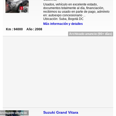
Usados, vehículo en excelente estado,
documentos totalmente al día, financiación,
3
recibimos su usado en parte de pago, admírelo
en: autoexpo concesionario ...
Ubicación: Suba, Bogotá DC
Más información y detalles
Km : 94000
Año : 2008
Archivado anuncio (90+ días)
Suzuki Grand Vitara
Archivado anuncio