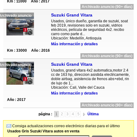
Km : 11000
Año : 2017
Archivado anuncio (90+ días)
Suzuki Grand Vitara
Archivado anuncio
Usados, único dueño, garantía de suzuki, soat
feb 2019, revisiones solo en suzuki, vidrios
eléctricos, película de seguridad 4x2. recibo
3
carro como parte d...
Ubicación: Medellín, Antioquia
Más información y detalles
Km : 33000
Año : 2016
Archivado anuncio (90+ días)
Suzuki Grand Vitara
Archivado anuncio
Usados, grand vitara 4x2 automatica,motor 2.4
cc de 163 hp, direccion asistida electricamente,
doble airbag, asistencia de frenos abs+ebd, rin
3
de lujo de 1...
Ubicación: Cali, Valle del Cauca
Más información y detalles
Año : 2017
Archivado anuncio (90+ días)
página :
1
2
3
4
5
Última
Consiga actualizaciones correo electrónico diarias para el último
Usados Gris Suzuki Vitara autos en venta