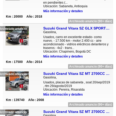
en pendientes (...
Ubicación: Sabaneta, Antioquia
Más información y detalles
Km : 20000
Año : 2018
Archivado anuncio (90+ días)
Suzuki Grand Vitara SZ GLX SPORT MT 2400CC 5P 4X2
Archivado anuncio
Gasolina,
Usados, carro en excelente estado- como
nuevo. - 17.500 km - motor 2.400 cc - aire
3
acondicionado - vidrios eléctricos delanteros y
traseros - 4x2 - trans...
Ubicación: Chapinero, Bogotá DC
Más información y detalles
Km : 17500
Año : 2014
Archivado anuncio (90+ días)
Suzuki Grand Vitara SZ MT 2700CC 5P 4X4
Archivado anuncio
Gasolina,
Usados, placas de sabaneta , soat 20/sep/2019
, rtm 29/agosto/2019
3
Ubicación: Pereira, Risaralda
Más información y detalles
Km : 139740
Año : 2008
Archivado anuncio (90+ días)
Suzuki Grand Vitara SZ MT 2700CC 5P 4X4
Archivado anuncio
Gasolina,