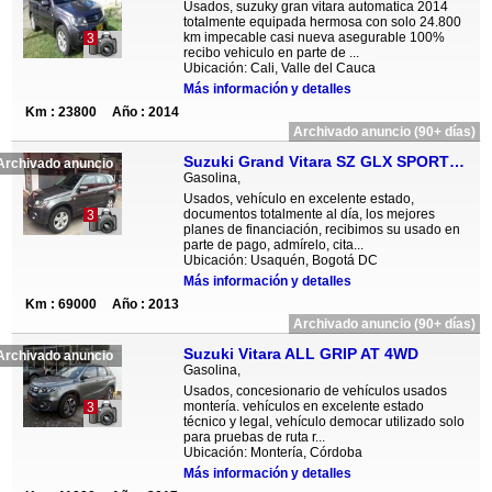
Usados, suzuky gran vitara automatica 2014
totalmente equipada hermosa con solo 24.800
km impecable casi nueva asegurable 100%
3
recibo vehiculo en parte de ...
Ubicación: Cali, Valle del Cauca
Más información y detalles
Km : 23800
Año : 2014
Archivado anuncio (90+ días)
Suzuki Grand Vitara SZ GLX SPORT MT 2400CC 5P 4X2
Archivado anuncio
Gasolina,
Usados, vehículo en excelente estado,
documentos totalmente al día, los mejores
3
planes de financiación, recibimos su usado en
parte de pago, admírelo, cita...
Ubicación: Usaquén, Bogotá DC
Más información y detalles
Km : 69000
Año : 2013
Archivado anuncio (90+ días)
Suzuki Vitara ALL GRIP AT 4WD
Archivado anuncio
Gasolina,
Usados, concesionario de vehículos usados
montería. vehículos en excelente estado
3
técnico y legal, vehículo democar utilizado solo
para pruebas de ruta r...
Ubicación: Montería, Córdoba
Más información y detalles