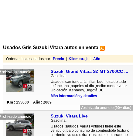
Usados Gris Suzuki Vitara autos en venta
Ordenar los resultados por :
Precio
|
Kilometraje
|
Año
Suzuki Grand Vitara SZ MT 2700CC 5P 4X4
Archivado anuncio
Gasolina,
Usados, camioneta familiar, buen estado todo
le funciona ,papeles al dia ,recibo menor valor
3
Ubicación: Kennedy, Bogotá DC
Más información y detalles
Km : 155000
Año : 2009
Archivado anuncio (90+ días)
Suzuki Vitara Live
Archivado anuncio
Gasolina,
Usados, saludos, varias virtudes tiene este
vehículo: bajo consumo de combustible (extra o
3
corriente -yo uso extra-), asistente de arranque