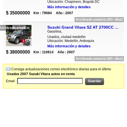
Ubicación: Chapinero, Bogotá DC
Más información y detalles
$ 35000000
Km : 79084
Año : 2007
Archivado anuncio (90+ días)
Suzuki Grand Vitara SZ AT 2700CC 5P 4X4
Archivado anuncio
Gasolina,
Usados, ciudad medellin
Ubicación: Medellín, Antioquia
3
Más información y detalles
$ 38000000
Km : 110814
Año : 2007
Archivado anuncio (90+ días)
Consiga actualizaciones correo electrónico diarias para el último
Usados 2007 Suzuki Vitara autos en venta
Email :