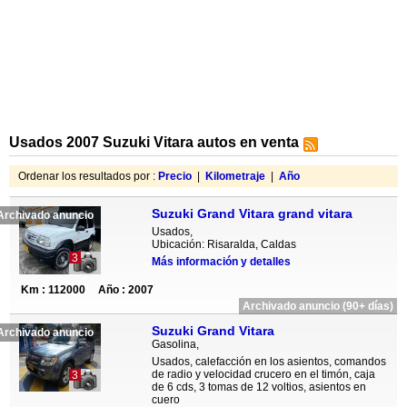
Usados 2007 Suzuki Vitara autos en venta
Ordenar los resultados por :
Precio
|
Kilometraje
|
Año
Suzuki Grand Vitara grand vitara
Archivado anuncio
Usados,
Ubicación: Risaralda, Caldas
3
Más información y detalles
Km : 112000
Año : 2007
Archivado anuncio (90+ días)
Suzuki Grand Vitara
Archivado anuncio
Gasolina,
Usados, calefacción en los asientos, comandos
de radio y velocidad crucero en el timón, caja
3
de 6 cds, 3 tomas de 12 voltios, asientos en
cuero