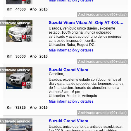
Más información y detalles
Km : 44000
Año : 2016
Archivado anuncio (90+ días)
Suzuki Vitara Vitara All-Grip AT 4X4.Aut.Full Equipo
Archivado anuncio
Usados, vehículo unico dueño , excelente
estado, 100% original, nunca golpeado,
certificado y avaluado por uno de los mejores
3
centros de inspección, certif...
Ubicación: Suba, Bogotá DC
Más información y detalles
Km : 30000
Año : 2016
Archivado anuncio (90+ días)
Suzuki Grand Vitara
Archivado anuncio
Gasolina,
Usados, excelente estado con documentos al
día y garantía de procedencia, tenemos planes
3
de financiación. horario de atención: lunes a
viernes 8 am - 6 pm...
Ubicación: Medellín, Antioquia
Más información y detalles
Km : 72825
Año : 2016
Archivado anuncio (90+ días)
Suzuki Grand Vitara
Archivado anuncio
Usados, único dueño, garantía de suzuki, soat
feb 2019, revisiones solo en suzuki, vidrios