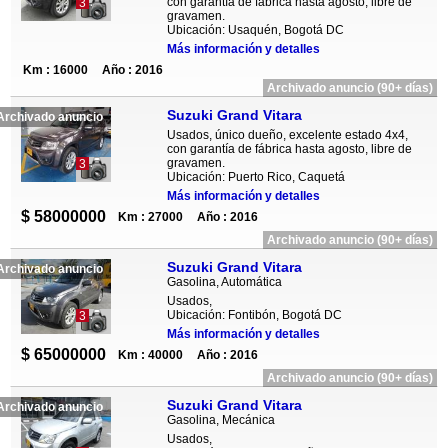
con garantía de fábrica hasta agosto, libre de
3
gravamen.
Ubicación: Usaquén, Bogotá DC
Más información y detalles
Km : 16000
Año : 2016
Archivado anuncio (90+ días)
Suzuki Grand Vitara
Archivado anuncio
Usados, único dueño, excelente estado 4x4,
con garantía de fábrica hasta agosto, libre de
gravamen.
3
Ubicación: Puerto Rico, Caquetá
Más información y detalles
$ 58000000
Km : 27000
Año : 2016
Archivado anuncio (90+ días)
Suzuki Grand Vitara
Archivado anuncio
Gasolina, Automática
Usados,
Ubicación: Fontibón, Bogotá DC
3
Más información y detalles
$ 65000000
Km : 40000
Año : 2016
Archivado anuncio (90+ días)
Suzuki Grand Vitara
Archivado anuncio
Gasolina, Mecánica
Usados,