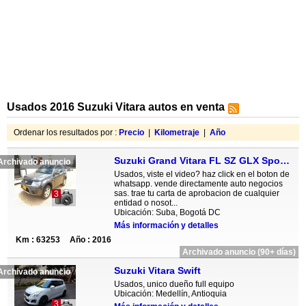
Usados 2016 Suzuki Vitara autos en venta
Ordenar los resultados por :
Precio
|
Kilometraje
|
Año
Suzuki Grand Vitara FL SZ GLX Sport MT 1.6L 3P 4X4
Archivado anuncio
Usados, viste el video? haz click en el boton de
whatsapp. vende directamente auto negocios
sas. trae tu carta de aprobacion de cualquier
3
entidad o nosot...
Ubicación: Suba, Bogotá DC
Más información y detalles
Km : 63253
Año : 2016
Archivado anuncio (90+ días)
Suzuki Vitara Swift
Archivado anuncio
Usados, unico dueño full equipo
Ubicación: Medellín, Antioquia
3