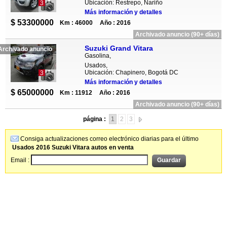
Ubicación: Restrepo, Nariño
3
Más información y detalles
$ 53300000
Km : 46000
Año : 2016
Archivado anuncio (90+ días)
Suzuki Grand Vitara
Archivado anuncio
Gasolina,
Usados,
Ubicación: Chapinero, Bogotá DC
3
Más información y detalles
$ 65000000
Km : 11912
Año : 2016
Archivado anuncio (90+ días)
página :
1
2
3
Consiga actualizaciones correo electrónico diarias para el último
Usados 2016 Suzuki Vitara autos en venta
Email :