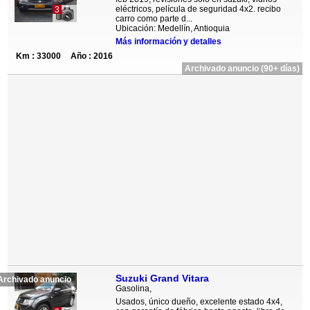
eléctricos, película de seguridad 4x2. recibo
3
carro como parte d...
Ubicación: Medellín, Antioquia
Más información y detalles
Km : 33000
Año : 2016
Archivado anuncio (90+ días)
Suzuki Grand Vitara
Archivado anuncio
Gasolina,
Usados, único dueño, excelente estado 4x4,