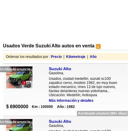
Usados Verde Suzuki Alto autos en venta
Ordenar los resultados por :
Precio
|
Kilometraje
|
Año
Suzuki Alto
Archivado anuncio
Gasolina,
Usados, ciudad medellin, suzuki sc100
zapatico cervo, modelo 1982, en muy buen
3
estado mecanico, rines 13 de lujo nuevos,
llantas delanteras nuevas yokohama...
Ubicación: Medellín, Antioquia
Más información y detalles
$ 6900000
Km : 100000
Año : 1982
Archivado anuncio (90+ días)
Suzuki Alto
Archivado anuncio
Gasolina,