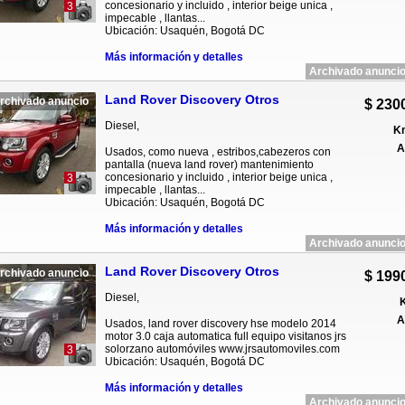
concesionario y incluido , interior beige unica ,
3
impecable , llantas...
Ubicación: Usaquén, Bogotá DC
Más información y detalles
Archivado anuncio
Land Rover Discovery Otros
rchivado anuncio
$ 230
Diesel,
Km
A
Usados, como nueva , estribos,cabezeros con
pantalla (nueva land rover) mantenimiento
concesionario y incluido , interior beige unica ,
3
impecable , llantas...
Ubicación: Usaquén, Bogotá DC
Más información y detalles
Archivado anuncio
Land Rover Discovery Otros
rchivado anuncio
$ 199
Diesel,
K
A
Usados, land rover discovery hse modelo 2014
motor 3.0 caja automatica full equipo visitanos jrs
solorzano automóviles www.jrsautomoviles.com
3
Ubicación: Usaquén, Bogotá DC
Más información y detalles
Archivado anuncio