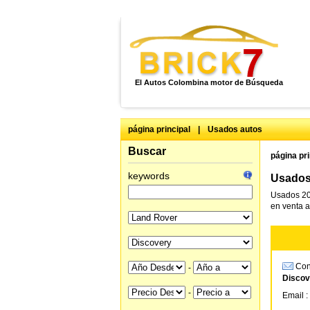
El Autos Colombina motor de Búsqueda
página principal
|
Usados autos
Buscar
página pri
keywords
Usados
Usados 20
en venta a
Cons
-
Discov
-
Email :