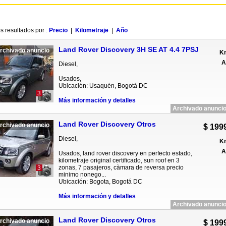
s resultados por :
Precio
|
Kilometraje
|
Año
Land Rover Discovery 3H SE AT 4.4 7PSJ
rchivado anuncio
Km
A
Diesel,
Usados,
Ubicación: Usaquén, Bogotá DC
3
Más información y detalles
Archivado anuncio
Land Rover Discovery Otros
rchivado anuncio
$ 199
Diesel,
Km
A
Usados, land rover discovery en perfecto estado,
kilometraje original certificado, sun roof en 3
zonas, 7 pasajeros, càmara de reversa precio
3
minimo nonego...
Ubicación: Bogota, Bogotá DC
Más información y detalles
Archivado anuncio
Land Rover Discovery Otros
rchivado anuncio
$ 199