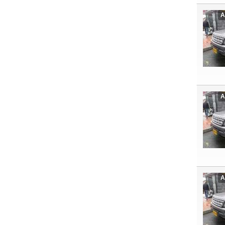
A
A
A