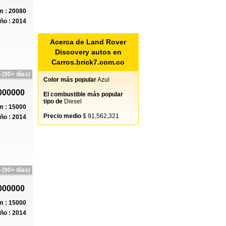
 : 20080
ño : 2014
Acerca de Land Rover
Discovery autos en
Carros.brick7.com.co
 (90+ días)
Color más popular
Azul
000000
El combustible más popular
tipo de
Diesel
 : 15000
Precio medio
$ 91,562,321
ño : 2014
 (90+ días)
000000
 : 15000
ño : 2014