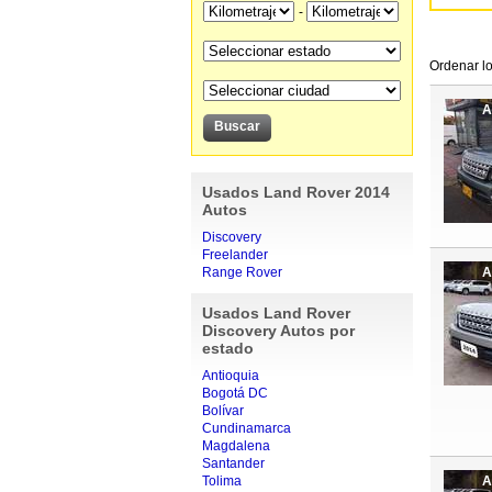
-
Ordenar lo
A
Usados Land Rover 2014
Autos
Discovery
Freelander
Range Rover
A
Usados Land Rover
Discovery Autos por
estado
Antioquia
Bogotá DC
Bolívar
Cundinamarca
Magdalena
Santander
Tolima
A