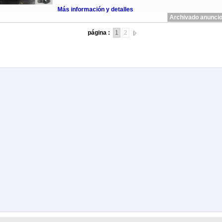
Más información y detalles
Archivado anuncio
página :
1
2