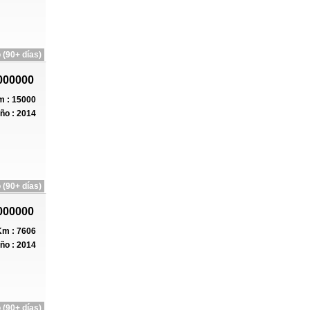
 (90+ días)
000000
 : 15000
ño : 2014
 (90+ días)
000000
m : 7606
ño : 2014
 (90+ días)