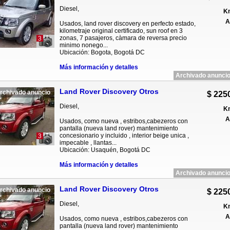
Diesel,
Km
A
Usados, land rover discovery en perfecto estado,
kilometraje original certificado, sun roof en 3
zonas, 7 pasajeros, càmara de reversa precio
3
minimo nonego...
Ubicación: Bogota, Bogotá DC
Más información y detalles
Archivado anuncio
Land Rover Discovery Otros
rchivado anuncio
$ 225
Diesel,
Km
A
Usados, como nueva , estribos,cabezeros con
pantalla (nueva land rover) mantenimiento
concesionario y incluido , interior beige unica ,
3
impecable , llantas...
Ubicación: Usaquén, Bogotá DC
Más información y detalles
Archivado anuncio
Land Rover Discovery Otros
rchivado anuncio
$ 225
Diesel,
Km
A
Usados, como nueva , estribos,cabezeros con
pantalla (nueva land rover) mantenimiento