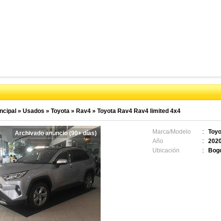
ncipal
»
Usados
»
Toyota
»
Rav4
»
Toyota Rav4 Rav4 limited 4x4
Marca/Modelo
:
Toyo
Archivado anuncio (90+ días)
Año
:
202
Ubicación
:
Bogo