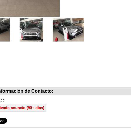
nformación de Contacto:
ádc
ivado anuncio (90+ días)