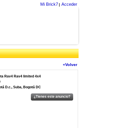
Mi Brick7
Acceder
|
«Volver
ta Rav4 Rav4 limited 4x4
0
tá D.c., Suba, Bogotá DC