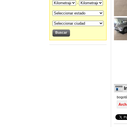
-
I
bogot
Arch