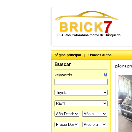
El Autos Colombina motor de Búsqueda
página principal
|
Usados autos
Buscar
página pri
keywords
-
-