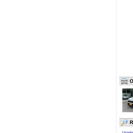
O
R
Usados