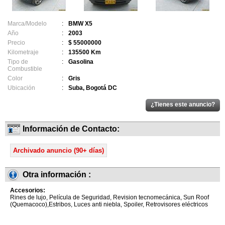
Marca/Modelo
:
BMW X5
Año
:
2003
Precio
:
$ 55000000
Kilometraje
:
135500 Km
Tipo de
:
Gasolina
Combustible
Color
:
Gris
Ubicación
:
Suba, Bogotá DC
Información de Contacto:
Archivado anuncio (90+ días)
Otra información :
Accesorios:
Rines de lujo, Película de Seguridad, Revision tecnomecánica, Sun Roof
(Quemacoco),Estribos, Luces anti niebla, Spoiler, Retrovisores eléctricos